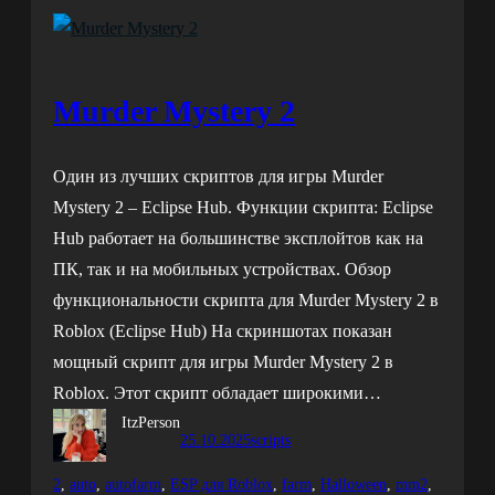
Murder Mystery 2
Один из лучших скриптов для игры Murder
Mystery 2 – Eclipse Hub. Функции скрипта: Eclipse
Hub работает на большинстве эксплойтов как на
ПК, так и на мобильных устройствах. Обзор
функциональности скрипта для Murder Mystery 2 в
Roblox (Eclipse Hub) На скриншотах показан
мощный скрипт для игры Murder Mystery 2 в
Roblox. Этот скрипт обладает широкими…
ItzPerson
25.10.2025
scripts
2
, 
auto
, 
autofarm
, 
ESP для Roblox
, 
farm
, 
Halloween
, 
mm2
, 