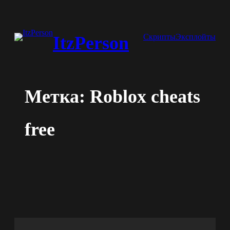
Перейти
к
Скрипты
Эксплойты
ItzPerson
содержимому
Метка:
Roblox cheats
free