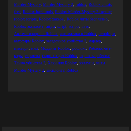
Murder Mystery
, 
Murder Mystery 2
, 
roblox
, 
Roblox cheats
free
, 
Roblox hack tools
, 
Roblox Murder Mystery 2 скрипт
, 
roblox scripts
, 
Roblox хакеры
, 
Roblox читы бесплатно
, 
Roblox эксплойт гайды
, 
script
, 
scripts
, 
авто
, 
Автоматизация в Roblox
, 
автоматика в Roblox
, 
автофарм
, 
автофарм Roblox
, 
загадочное убийство 2
, 
мардер
, 
мистери
, 
мм2
, 
Моддинг Roblox
, 
роблокс
, 
Роблокс чит-
коды
, 
скрипты
, 
скрипты для Roblox
, 
скрипты роблокс
, 
Тайна убийства 2
, 
Хаки для Roblox
, 
хэллуин
, 
читы
Murder Mystery 2
, 
эксплойты Roblox