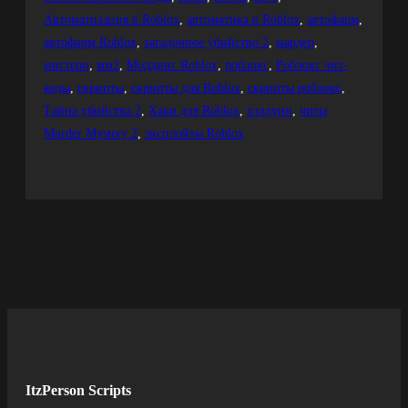
Автоматизация в Roblox
, 
автоматика в Roblox
, 
автофарм
, 
автофарм Roblox
, 
загадочное убийство 2
, 
мардер
, 
мистери
, 
мм2
, 
Моддинг Roblox
, 
роблокс
, 
Роблокс чит-
коды
, 
скрипты
, 
скрипты для Roblox
, 
скрипты роблокс
, 
Тайна убийства 2
, 
Хаки для Roblox
, 
хэллуин
, 
читы
Murder Mystery 2
, 
эксплойты Roblox
ItzPerson Scripts