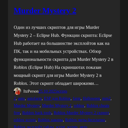
Murder Mystery 2
Один из лучших скриптов для игры Murder
Mystery 2 – Eclipse Hub. Функции скрипта: Eclipse
Hub работает на большинстве эксплойтов как на
ПК, так и на мобильных устройствах. Обзор
функциональности скрипта для Murder Mystery 2 в
Roblox (Eclipse Hub) На скриншотах показан
мощный скрипт для игры Murder Mystery 2 в
Roblox. Этот скрипт обладает широкими…
ItzPerson
25.10.2025
scripts
2
, 
auto
, 
autofarm
, 
ESP для Roblox
, 
farm
, 
Halloween
, 
mm2
, 
Murder Mystery
, 
Murder Mystery 2
, 
roblox
, 
Roblox cheats
free
, 
Roblox hack tools
, 
Roblox Murder Mystery 2 скрипт
, 
roblox scripts
, 
Roblox хакеры
, 
Roblox читы бесплатно
, 
Roblox эксплойт гайды
, 
script
, 
scripts
, 
авто
, 