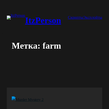
Перейти
к
Скрипты
Эксплойты
ItzPerson
содержимому
Метка:
farm