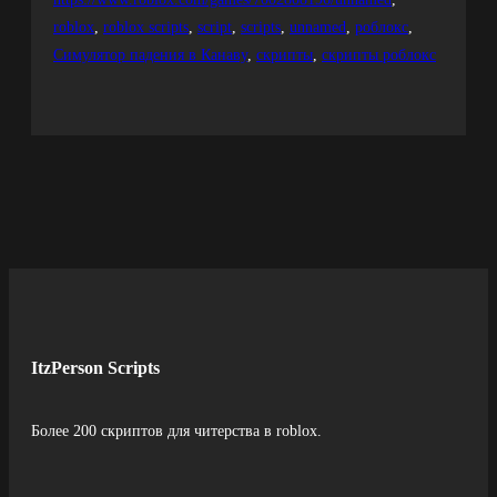
roblox
, 
roblox scripts
, 
script
, 
scripts
, 
unnamed
, 
роблокс
, 
Симулятор падения в Канаву
, 
скрипты
, 
скрипты роблокс
ItzPerson Scripts
Более 200 скриптов для читерства в roblox.