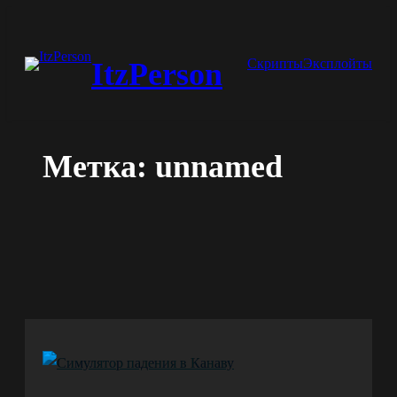
Перейти
к
Скрипты
Эксплойты
ItzPerson
содержимому
Метка:
unnamed