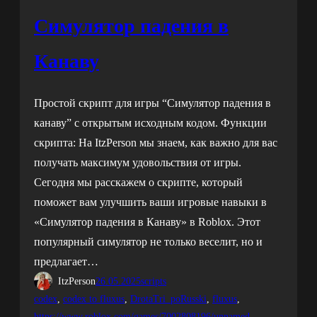
Симулятор падения в
Канаву
Простой скрипт для игры “Симулятор падения в
канаву” с открытым исходным кодом. Функции
скрипта: На ItzPerson мы знаем, как важно для вас
получать максимум удовольствия от игры.
Сегодня мы расскажем о скрипте, который
поможет вам улучшить ваши игровые навыки в
«Симулятор падения в Канаву» в Roblox. Этот
популярный симулятор не только веселит, но и
предлагает…
ItzPerson
26.05.2025
scripts
codex
, 
codex to fluxus
, 
DrotaTri_poRusski
, 
fluxus
, 
https://www.roblox.com/games/7002808196/unnamed
, 