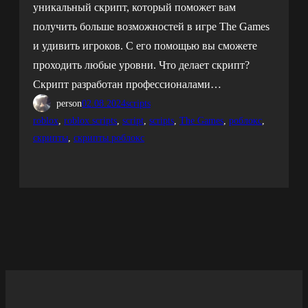
уникальный скрипт, который поможет вам
получить больше возможностей в игре The Games
и удивить игроков. С его помощью вы сможете
проходить любые уровни. Что делает скрипт?
Скрипт разработан профессионалами…
person
02.08.2024
scripts
roblox
, 
roblox scripts
, 
script
, 
scripts
, 
The Games
, 
роблокс
, 
скрипты
, 
скрипты роблокс