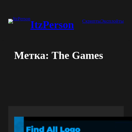
Перейти
к
Скрипты
Эксплойты
ItzPerson
содержимому
Метка:
The Games