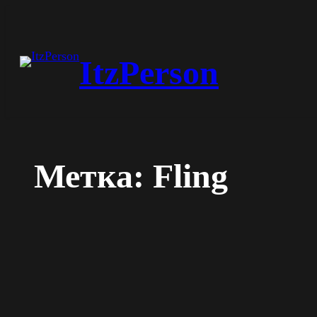
Перейти
к
ItzPerson
содержимому
Метка:
Fling