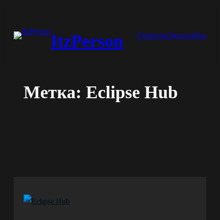
Перейти
к
Скрипты
Эксплойты
ItzPerson
содержимому
Метка:
Eclipse Hub