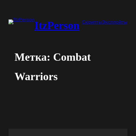
Перейти
к
Скрипты
Эксплойты
ItzPerson
содержимому
Метка:
Combat
Warriors