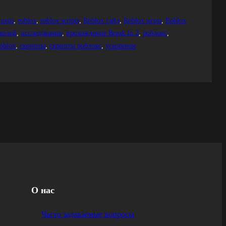
luxus
, 
roblox
, 
roblox scripts
, 
Roblox гайд
, 
Roblox игры
, 
Roblox
мплей
, 
исследование
, 
прохождение Break In 2
, 
роблокс
, 
oblox
, 
скрипты
, 
скрипты роблокс
, 
ускорение
О нас
Часто задаваемые вопросы