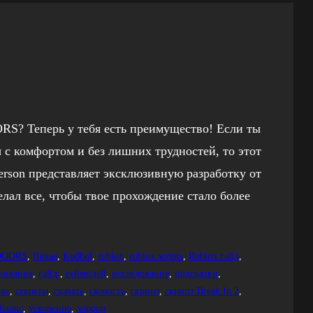
RS? Теперь у тебя есть преимущество! Если ты
 с комфортом и без лишних трудностей, то этот
Person представляет эксклюзивную разработку от
елал все, чтобы твое прохождение стало более
…
DOORS
, 
fluxus
, 
Kodbol
, 
roblox
, 
roblox scripts
, 
Roblox гайд
, 
живание
, 
гайд.
, 
геймплей
, 
исследование
, 
подсказки
, 
окс
, 
секреты
, 
скачать
, 
скорость
, 
скрипт
, 
скрипт Break In 2
, 
блокс
, 
ускорение
, 
хоррор