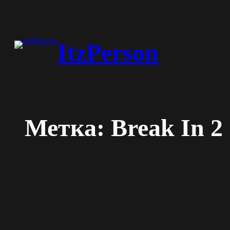
Перейти
к
ItzPerson
содержимому
Метка:
Break In 2 