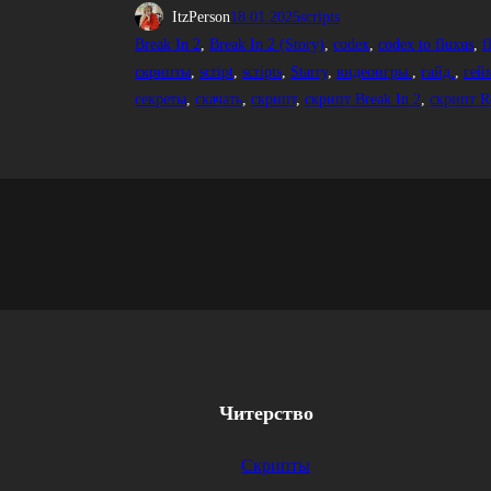
ItzPerson
18.01.2025
scripts
Break In 2
, 
Break In 2 (Story)
, 
codex
, 
codex to fluxus
, 
f
скрипты
, 
script
, 
scripts
, 
Starry
, 
видеоигры.
, 
гайд.
, 
гей
секреты
, 
скачать
, 
скрипт
, 
скрипт Break In 2
, 
скрипт R
Читерство
Скрипты