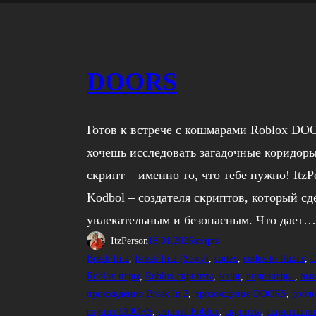
DOORS
Готов к встрече с кошмарами Roblox DOO
хочешь исследовать загадочные коридоры
скрипт – именно то, что тебе нужно! Itz
Kodbol – создателя скриптов, который сд
увлекательным и безопасным. Что дает
ItzPerson
18.01.2025
scripts
Break In 2
, 
Break In 2 (Story)
, 
codex
, 
codex to fluxus
, 
Roblox игры
, 
Roblox скрипты
, 
script
, 
видеоигры.
, 
вы
прохождение Break In 2
, 
прохождение DOORS
, 
робл
скрипт DOORS
, 
скрипт Roblox
, 
скрипты
, 
скрипты ро