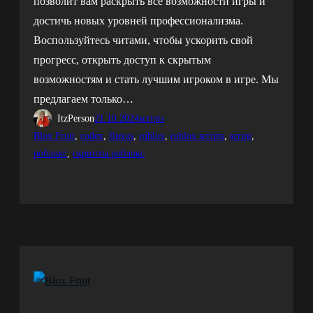
позволит вам раскрыть все возможности игры и
достичь новых уровней профессионализма.
Воспользуйтесь читами, чтобы ускорить свой
прогресс, открыть доступ к скрытым
возможностям и стать лучшим игроком в игре. Мы
предлагаем только…
ItzPerson
21.10.2024
scripts
Blox Fruit
, 
codex
, 
fluxus
, 
roblox
, 
roblox scripts
, 
script
, 
роблокс
, 
скрипты роблокс