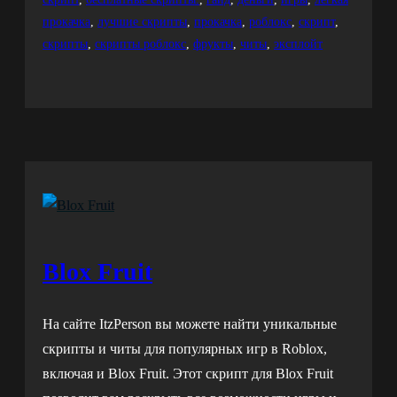
прокачка
, 
лучшие скрипты
, 
прокачка
, 
роблокс
, 
скрипт
, 
скрипты
, 
скрипты роблокс
, 
фрукты
, 
читы
, 
эксплойт
Blox Fruit
На сайте ItzPerson вы можете найти уникальные
скрипты и читы для популярных игр в Roblox,
включая и Blox Fruit. Этот скрипт для Blox Fruit