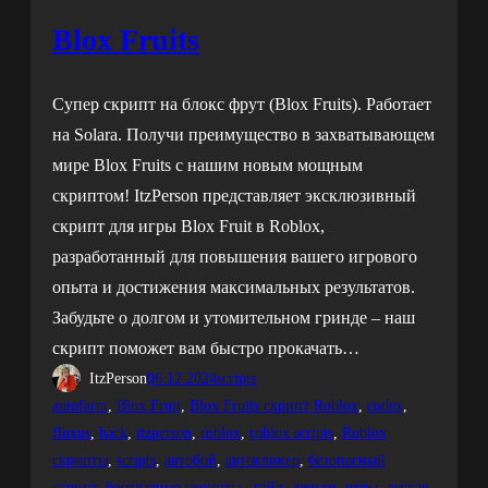
Blox Fruits
Супер скрипт на блокс фрут (Blox Fruits). Работает
на Solara. Получи преимущество в захватывающем
мире Blox Fruits с нашим новым мощным
скриптом! ItzPerson представляет эксклюзивный
скрипт для игры Blox Fruit в Roblox,
разработанный для повышения вашего игрового
опыта и достижения максимальных результатов.
Забудьте о долгом и утомительном гринде – наш
скрипт поможет вам быстро прокачать…
ItzPerson
06.12.2024
scripts
autofarm
, 
Blox Fruit
, 
Blox Fruits скрипт Roblox
, 
codex
, 
fluxus
, 
hack
, 
itzperson
, 
roblox
, 
roblox scripts
, 
Roblox
скрипты
, 
scripts
, 
автобой
, 
автокликер
, 
безопасный
скрипт
, 
бесплатные скрипты.
, 
гайд
, 
деньги
, 
игры
, 
легкая