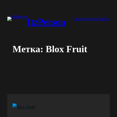
Перейти
к
Скрипты
Эксплойты
ItzPerson
содержимому
Метка:
Blox Fruit