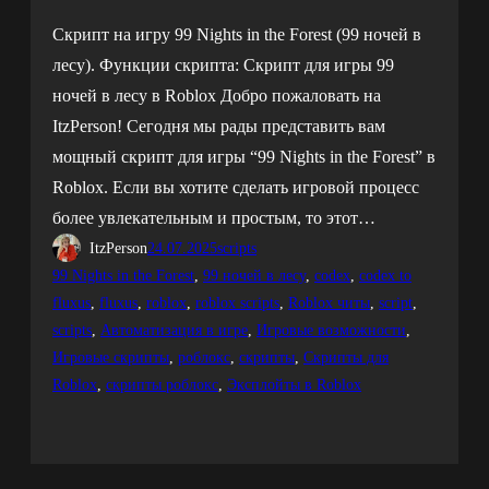
Скрипт на игру 99 Nights in the Forest (99 ночей в
лесу). Функции скрипта: Скрипт для игры 99
ночей в лесу в Roblox Добро пожаловать на
ItzPerson! Сегодня мы рады представить вам
мощный скрипт для игры “99 Nights in the Forest” в
Roblox. Если вы хотите сделать игровой процесс
более увлекательным и простым, то этот…
ItzPerson
24.07.2025
scripts
99 Nights in the Forest
, 
99 ночей в лесу
, 
codex
, 
codex to
fluxus
, 
fluxus
, 
roblox
, 
roblox scripts
, 
Roblox читы
, 
script
, 
scripts
, 
Автоматизация в игре
, 
Игровые возможности
, 
Игровые скрипты
, 
роблокс
, 
скрипты
, 
Скрипты для
Roblox
, 
скрипты роблокс
, 
Эксплойты в Roblox