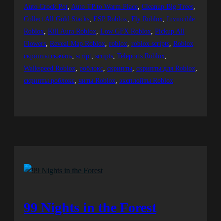
Auto Crock Pot
, 
Auto TP to Warm Place
, 
Cleanup Big Trees
, 
Collect All Gold Stacks
, 
ESP Roblox
, 
Fly Roblox
, 
Invincible
Roblox
, 
Kill Aura Roblox
, 
Low GFX Roblox
, 
Pickup All
Flowers
, 
Reveal Map Roblox
, 
roblox
, 
roblox scripts
, 
Roblox
скрипты скачать
, 
script
, 
scripts
, 
Teleports Roblox
, 
Walkspeed Roblox
, 
роблокс
, 
скрипты
, 
скрипты для Roblox
, 
скрипты роблокс
, 
читы Roblox
, 
эксплойты Roblox
99 Nights in the Forest