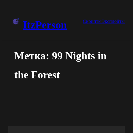
Перейти
к
Скрипты
Эксплойты
ItzPerson
содержимому
Метка:
99 Nights in
the Forest