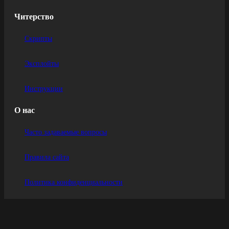
Читерство
Скрипты
Эксплойты
Инструкции
О нас
Часто задаваемые вопросы
Правила сайта
Политика конфиденциальности