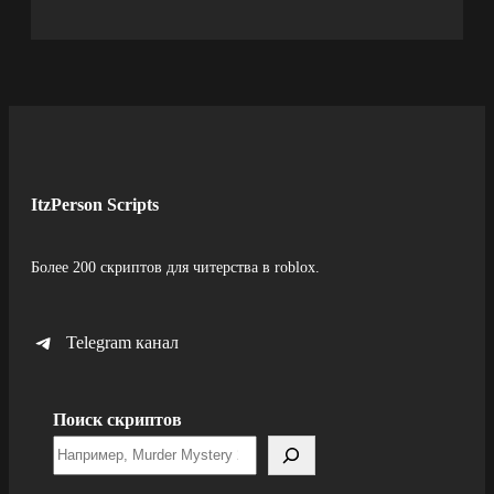
ItzPerson Scripts
Более 200 скриптов для читерства в roblox.
Telegram канал
Поиск скриптов