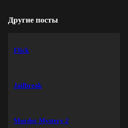
Другие посты
Flick
Jailbreak
Murder Mystery 2