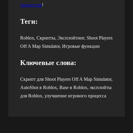
процессом
!
Теги:
Roblox, Скрипты, Эксплойтинг, Shoot Players
Off A Map Simulator, Игровые функции
Ключевые слова:
Скрипт для Shoot Players Off A Map Simulator,
AutoShot в Roblox, Base в Roblox, эксплойты
для Roblox, улучшение игрового процесса