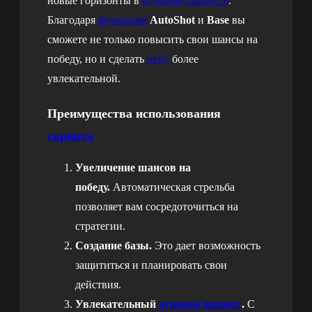
новые горизонты в
игровом процессе
.
Благодаря
функциям
AutoShot
и
Base
вы
сможете не только повысить свои шансы на
победу, но и сделать
игру
более
увлекательной.
Преимущества использования
скрипта
Увеличение шансов на
победу.
Автоматическая стрельба
позволяет вам сосредоточиться на
стратегии.
Создание базы.
Это дает возможность
защититься и планировать свои
действия.
Увлекательный
игровой процесс
.
С