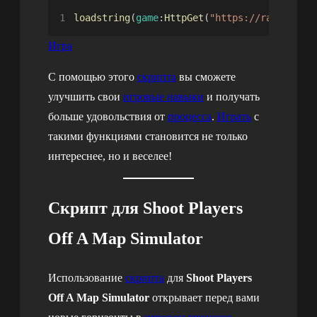
loadstring
(
game
:
HttpGet
(
"https://raw.githu
Игра
С помощью этого
скрипта
вы сможете
улучшить свои
игровые навыки
и получать
больше удовольствия от
процесса
.
Играть
с
такими функциями становится не только
интереснее, но и веселее!
Скрипт для
Shoot Players
Off A Map Simulator
Использование
скрипта
для
Shoot Players
Off A Map Simulator
открывает перед вами