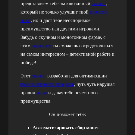
представляем тебе эксклюзивный
скрипт
,
который не только улучшит твой
игровой
опыт
, но и даст тебе неоспоримое
преимущество над другими игроками.
Забудь о скучном и монотонном фарме, с
этим
скриптом
ты сможешь сосредоточиться
на самом интересном – детективной работе и
победе!
Этот
скрипт
разработан для оптимизации
твоего игрового процесса
, чуть чуть нарушая
правил
игры
и давая тебе нечестного
преимущества.
Он поможет тебе:
Автоматизировать сбор монет