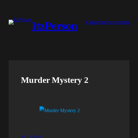
Перейти
к
Скрипты
Эксплойты
ItzPerson
содержимому
Murder Mystery 2
26.12.2024