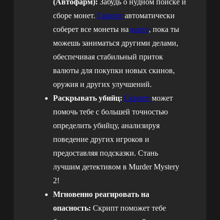
(Автофарм):
Забудь о нудном поиске и
сборе монет.
Скрипт
автоматически
соберет все монеты на
карте
, пока ты
можешь заниматься другими делами,
обеспечивая стабильный приток
валюты для покупки новых скинов,
оружия и других улучшений.
Раскрывать убийц:
Скрипт
может
помочь тебе с большей точностью
определить убийцу, анализируя
поведение других игроков и
предоставляя подсказки. Стань
лучшим детективом в Murder Mystery
2!
Мгновенно реагировать на
опасность:
Скрипт поможет тебе