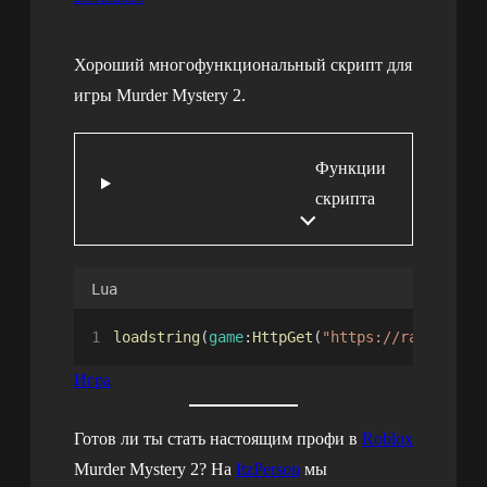
Хороший многофункциональный скрипт для
игры Murder Mystery 2.
Функции
скрипта
Lua
loadstring
(
game
:
HttpGet
(
"https://raw.githu
Игра
Готов ли ты стать настоящим профи в
Roblox
Murder Mystery 2? На
ItzPerson
мы