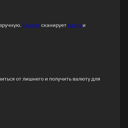
 вручную.
Скрипт
сканирует
карту
и
виться от лишнего и получить валюту для