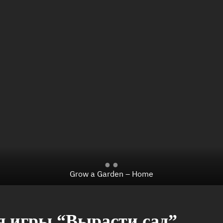
Grow a Garden – Home
я игры “Вырасти сад”