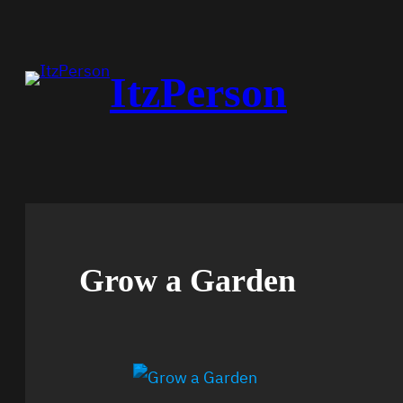
Перейти
к
содержимому
ItzPerson
Grow a Garden