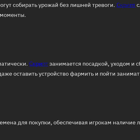
огут собирать урожай без лишней тревоги.
Скрипт
с
 моменты.
матически.
Скрипт
занимается посадкой, уходом и с
 даже оставить устройство фармить и пойти занима
емена для покупки, обеспечивая игрокам наличие 