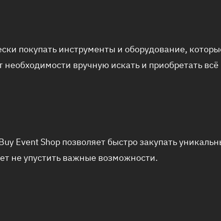
чески покупать инструменты и оборудование, котор
т необходимости вручную искать и приобретать всё 
Buy Event Shop позволяет быстро закупать уникаль
ает не упустить важные возможности.