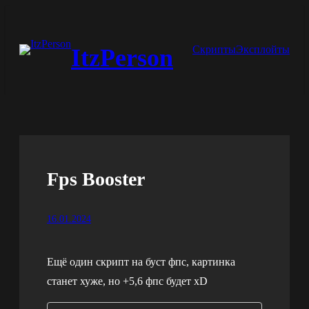
Перейти
к
Скрипты
Эксплойты
ItzPerson
содержимому
Fps Booster
16.01.2024
Ещё один скрипт на буст фпс, картинка
станет хуже, но +5,6 фпс будет xD