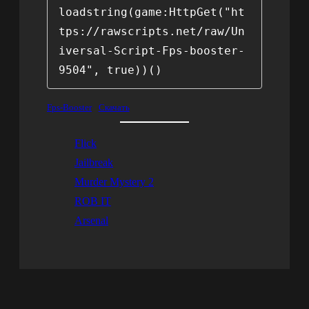
loadstring(game:HttpGet("ht
tps://rawscripts.net/raw/Un
iversal-Script-Fps-booster-
9504", true))()
Fps-Booster
Скачать
Flick
Jailbreak
Murder Mystery 2
ROB IT
Arsenal