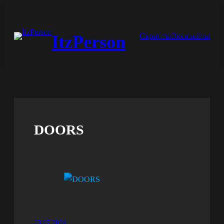
Перейти
к
Скрипты
Эксплойты
ItzPerson
содержимому
DOORS
23.07.2024