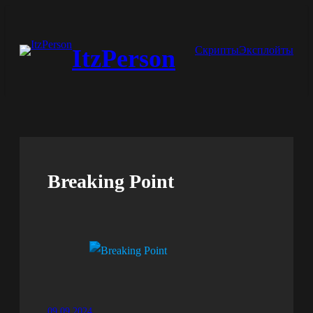
Перейти
к
Скрипты
Эксплойты
ItzPerson
содержимому
Breaking Point
09.09.2024