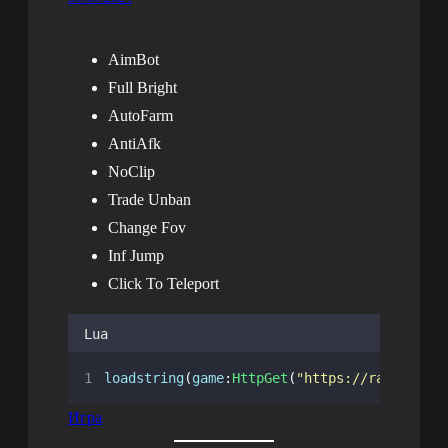
AimBot
Full Bright
AutoFarm
AntiAfk
NoClip
Trade Unban
Change Fov
Inf Jump
Click To Teleport
Lua
loadstring
(
game
:
HttpGet
(
"
https://raw.githu
Игра