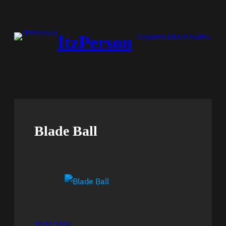
Перейти
к
Скрипты
Эксплойты
ItzPerson
содержимому
Blade Ball
10.10.2024