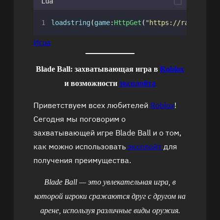
Lua
loadstring
(
game
:
HttpGet
(
"
https://raw.githu
Игра
Blade Ball: захватывающая игра в
Roblox
и возможности
эксплойта
Приветствуем всех любителей
Roblox
!
Сегодня мы поговорим о
захватывающей игре Blade Ball и о том,
как можно использовать
эксплойт
для
получения преимущества.
Blade Ball — это увлекательная игра, в
которой игроки сражаются друг с другом на
арене, используя различные виды оружия.