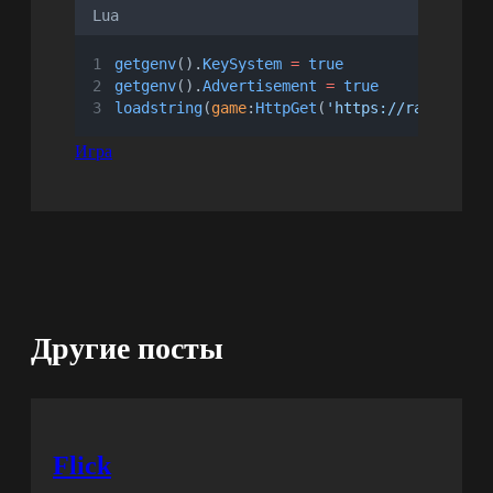
Lua
getgenv
().
KeySystem
=
true
getgenv
().
Advertisement
=
true
loadstring
(
game
:
HttpGet
(
'https://raw.githu
Игра
Другие посты
Flick