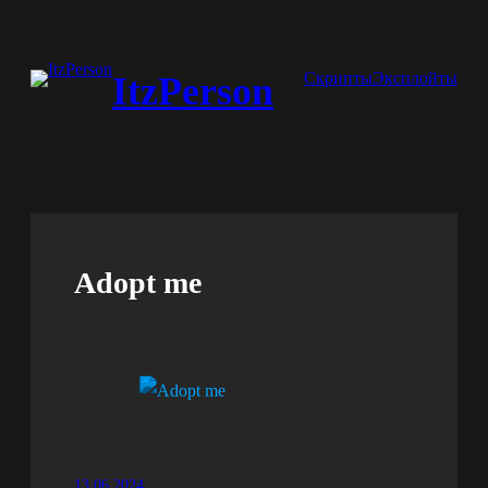
Перейти
к
Скрипты
Эксплойты
ItzPerson
содержимому
Adopt me
13.06.2024