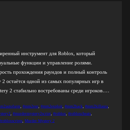
ширенный инструмент для Roblox, который
изуальные функции и управление ролями.
орость прохождения раундов и полный контроль
 2 остаётся одной из самых популярных игр в
tery 2 стабильно востребованы среди игроков.…
m2autofarm
, 
#mm2esp
, 
#mm2exploit
, 
#mm2hack
, 
#mm2killaura
, 
stery2
, 
#murdermystery2script
, 
#roblox
, 
#robloxcheats
, 
#robloxscripts
, 
Murder Mystery 2