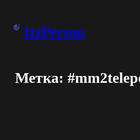
Перейти
к
ItzPerson
содержимому
Метка:
#mm2telep