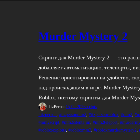
Murder Mystery 2
Скрипт для Murder Mystery 2 — это рас
добавляет автоматизацию, телепорты, в
Решение ориентировано на удобство, ск
над происходящим в игре. Murder Mystery
Roblox, поэтому скрипты для Murder Mys
ItzPerson
15.02.2026
scripts
#itzperson
, 
#itzpersonmm2
, 
#itzpersonroblox
, 
#mm2
, 
#m
#mm2script
, 
#mm2silenta im
, 
#mm2teleport
, 
#murdermy
#robloxexploits
, 
#robloxmm2
, 
#robloxmurdermystery2
, 