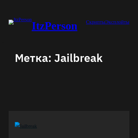
Перейти
к
Скрипты
Эксплойты
ItzPerson
содержимому
Метка:
Jailbreak