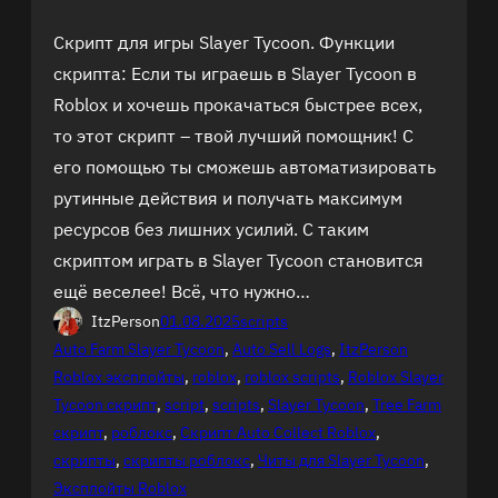
Скрипт для игры Slayer Tycoon. Функции
скрипта: Если ты играешь в Slayer Tycoon в
Roblox и хочешь прокачаться быстрее всех,
то этот скрипт – твой лучший помощник! С
его помощью ты сможешь автоматизировать
рутинные действия и получать максимум
ресурсов без лишних усилий. С таким
скриптом играть в Slayer Tycoon становится
ещё веселее! Всё, что нужно…
ItzPerson
01.08.2025
scripts
Auto Farm Slayer Tycoon
, 
Auto Sell Logs
, 
ItzPerson
Roblox эксплойты
, 
roblox
, 
roblox scripts
, 
Roblox Slayer
Tycoon скрипт
, 
script
, 
scripts
, 
Slayer Tycoon
, 
Tree Farm
скрипт
, 
роблокс
, 
Скрипт Auto Collect Roblox
, 
скрипты
, 
скрипты роблокс
, 
Читы для Slayer Tycoon
, 
Эксплойты Roblox