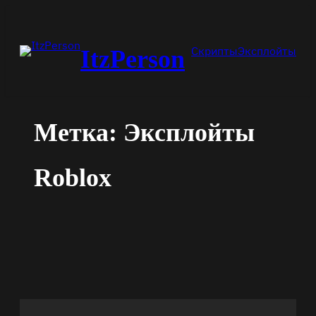
Перейти
к
Скрипты
Эксплойты
ItzPerson
содержимому
Метка:
Эксплойты
Roblox