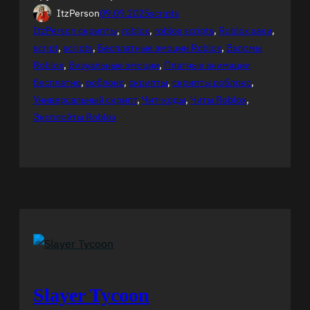
ItzPerson
09.09.2025
scripts
ItzPerson скрипты
, 
roblox
, 
roblox scripts
, 
Roblox хаки
, 
script
, 
scripts
, 
Бесплатные эмоции Roblox
, 
Взломы
Roblox
, 
Визуальные эмоции
, 
Платные анимации
бесплатно
, 
роблокс
, 
скрипты
, 
скрипты роблокс
, 
Универсальный скрипт
, 
Чит-коды
, 
Читы Roblox
, 
Эксплойты Roblox
Slayer Tycoon