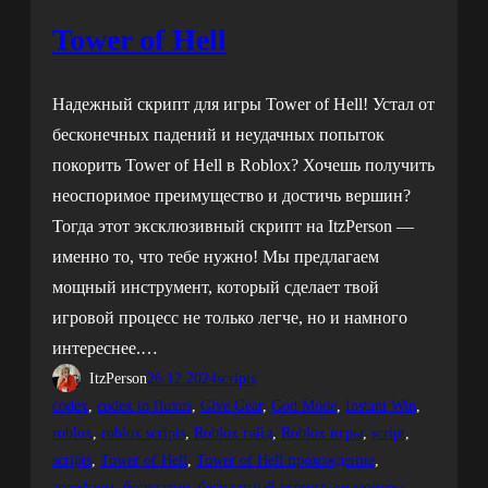
Tower of Hell
Надежный скрипт для игры Tower of Hell! Устал от
бесконечных падений и неудачных попыток
покорить Tower of Hell в Roblox? Хочешь получить
неоспоримое преимущество и достичь вершин?
Тогда этот эксклюзивный скрипт на ItzPerson —
именно то, что тебе нужно! Мы предлагаем
мощный инструмент, который сделает твой
игровой процесс не только легче, но и намного
интереснее.…
ItzPerson
26.12.2024
scripts
codex
, 
codex to fluxus
, 
Give Gear
, 
God Mode
, 
Instant Win
, 
roblox
, 
roblox scripts
, 
Roblox гайд
, 
Roblox игры
, 
script
, 
scripts
, 
Tower of Hell
, 
Tower of Hell прохождение
, 
автофарм
, 
бесплатно
, 
бесплатный скрипт
, 
видеоигры.
, 