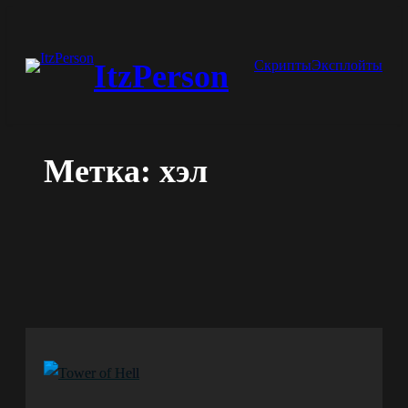
Перейти
к
Скрипты
Эксплойты
ItzPerson
содержимому
Метка:
хэл