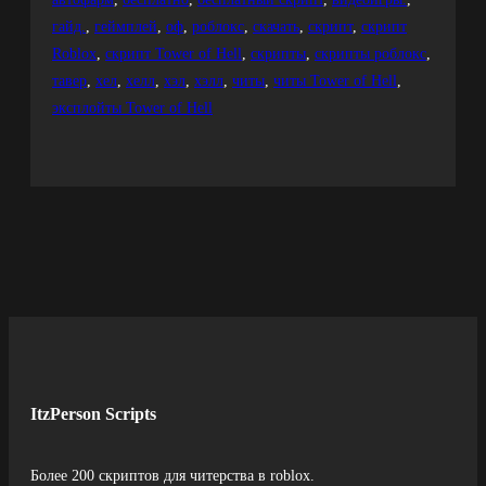
гайд.
, 
геймплей
, 
оф
, 
роблокс
, 
скачать
, 
скрипт
, 
скрипт
Roblox
, 
скрипт Tower of Hell
, 
скрипты
, 
скрипты роблокс
, 
тавер
, 
хел
, 
хелл
, 
хэл
, 
хэлл
, 
читы
, 
читы Tower of Hell
, 
эксплойты Tower of Hell
ItzPerson Scripts
Более 200 скриптов для читерства в roblox.