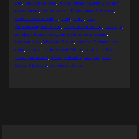
free
, 
Roblox hack tools
, 
Roblox Murder Mystery 2 скрипт
, 
roblox scripts
, 
Roblox хакеры
, 
Roblox читы бесплатно
, 
Roblox эксплойт гайды
, 
script
, 
scripts
, 
авто
, 
Автоматизация в Roblox
, 
автоматика в Roblox
, 
автофарм
, 
автофарм Roblox
, 
загадочное убийство 2
, 
мардер
, 
мистери
, 
мм2
, 
Моддинг Roblox
, 
роблокс
, 
Роблокс чит-
коды
, 
скрипты
, 
скрипты для Roblox
, 
скрипты роблокс
, 
Тайна убийства 2
, 
Хаки для Roblox
, 
хэллуин
, 
читы
Murder Mystery 2
, 
эксплойты Roblox