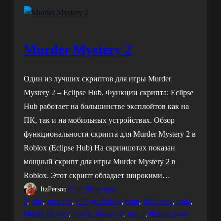
Murder Mystery 2
Один из лучших скриптов для игры Murder
Mystery 2 – Eclipse Hub. Функции скрипта: Eclipse
Hub работает на большинстве эксплойтов как на
ПК, так и на мобильных устройствах. Обзор
функциональности скрипта для Murder Mystery 2 в
Roblox (Eclipse Hub) На скриншотах показан
мощный скрипт для игры Murder Mystery 2 в
Roblox. Этот скрипт обладает широкими…
ItzPerson
25.10.2025
scripts
2
, 
auto
, 
autofarm
, 
ESP для Roblox
, 
farm
, 
Halloween
, 
mm2
, 
Murder Mystery
, 
Murder Mystery 2
, 
roblox
, 
Roblox cheats