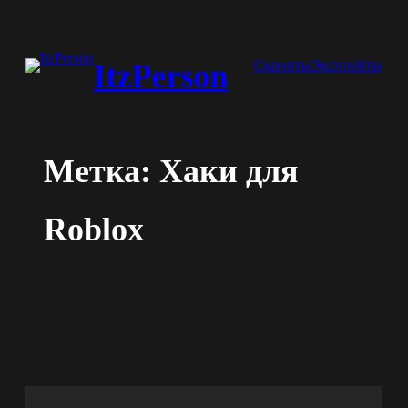
Перейти
к
Скрипты
Эксплойты
ItzPerson
содержимому
Метка:
Хаки для
Roblox