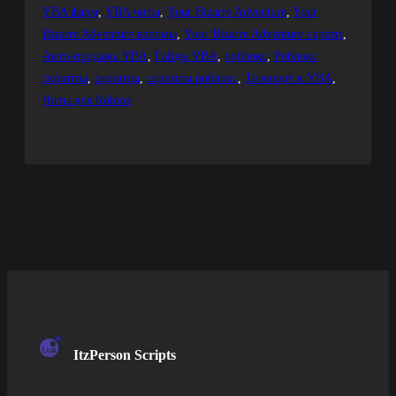
YBA фарм
, 
YBA читы
, 
Your Bizarre Adventure
, 
Your
Bizarre Adventure взломы
, 
Your Bizarre Adventure скрипт
, 
Авто-продажа YBA
, 
Гайды YBA
, 
роблокс
, 
Роблокс
скрипты
, 
скрипты
, 
скрипты роблокс
, 
Телепорт в YBA
, 
Читы для Roblox
ItzPerson Scripts