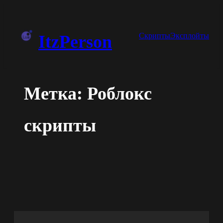
Перейти
к
Скрипты
Эксплойты
ItzPerson
содержимому
Метка:
Роблокс
скрипты