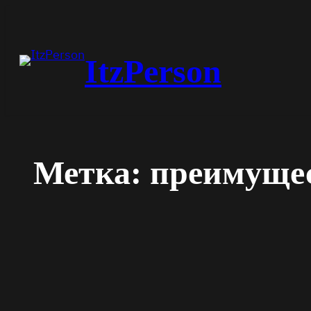
Перейти
к
содержимому
ItzPerson
Метка:
преимуще