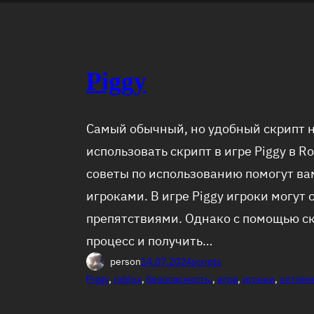
Piggy
Самый обычный, но удобный скрипт на
использовать скрипт в игре Piggy в R
советы по использованию помогут ва
игроками. В игре Piggy игроки могут
препятствиями. Однако с помощью с
процесс и получить…
person
14.07.2024
scripts
Piggy
, 
roblox
, 
безопасность.
, 
игра
, 
игроки
, 
оптими