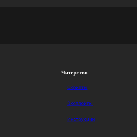
Читерство
Скрипты
Эксплойты
Инструкции