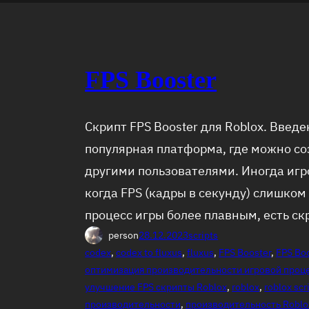
FPS Booster
Скрипт FPS Booster для Roblox. Введен
популярная платформа, где можно соз
другими пользователями. Иногда игр
когда FPS (кадры в секунду) слишком
процесс игры более плавным, есть ск
person
28.12.2023
scripts
codex
, 
codex to fluxus
, 
fluxus
, 
FPS Booster
, 
FPS Bo
оптимизация производительности игровой проце
улучшение FPS скрипты Roblox
, 
roblox
, 
roblox scr
производительности
, 
производительность Roblo