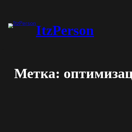
Перейти
к
содержимому
ItzPerson
Метка:
оптимизац