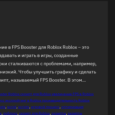
ие в FPS Booster для Roblox Roblox – это
давать и играть в игры, созданные
оки сталкиваются с проблемами, например,
 низкий. Чтобы улучшить графику и сделать
рипт, называемый FPS Booster. В этом…
oster Roblox скрипт для Roblox увеличение FPS в Roblox
сс эксплойтинг в Roblox производительность Roblox
ipts
, 
script
, 
scripts
, 
игровой процесс
, 
оптимизация
x
, 
роблокс
, 
скрипт для Roblox
, 
скрипты
, 
скрипты