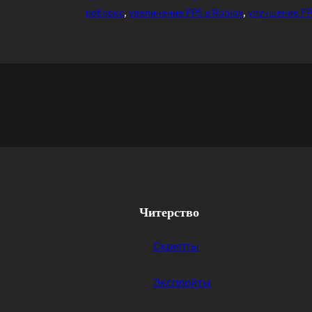
роблокс
, 
увеличение FPS в Roblox
, 
улучшение F
Читерство
Скрипты
Эксплойты