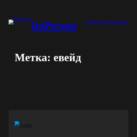
Перейти
к
Скрипты
Эксплойты
ItzPerson
содержимому
Метка:
евейд