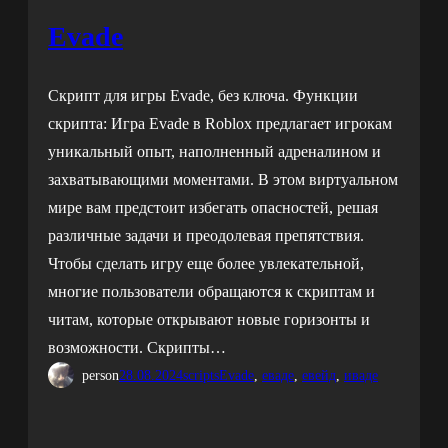
Evade
Скрипт для игры Evade, без ключа. Функции
скрипта: Игра Evade в Roblox предлагает игрокам
уникальный опыт, наполненный адреналином и
захватывающими моментами. В этом виртуальном
мире вам предстоит избегать опасностей, решая
различные задачи и преодолевая препятствия.
Чтобы сделать игру еще более увлекательной,
многие пользователи обращаются к скриптам и
читам, которые открывают новые горизонты и
возможности. Скрипты…
person
28.08.2024
scripts
Evade
, 
еваде
, 
евейд
, 
иваде