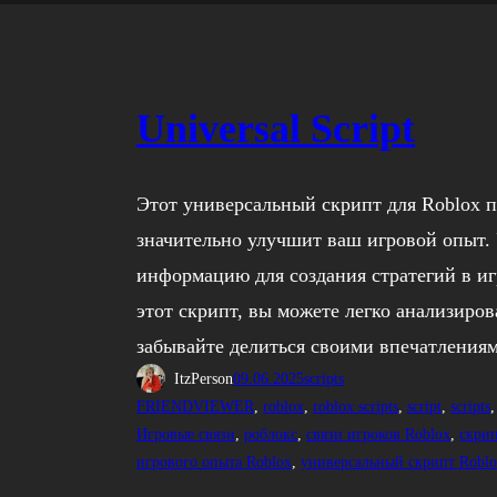
Universal Script
Этот универсальный скрипт для Roblox п
значительно улучшит ваш игровой опыт. У
информацию для создания стратегий в игр
этот скрипт, вы можете легко анализиров
забывайте делиться своими впечатления
ItzPerson
09.06.2025
scripts
FRIENDVIEWER
, 
roblox
, 
roblox scripts
, 
script
, 
scripts
,
Игровые связи
, 
роблокс
, 
связи игроков Roblox
, 
скрип
игрового опыта Roblox
, 
универсальный скрипт Robl