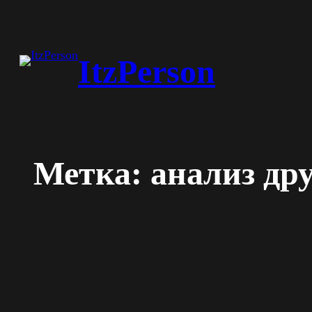
Перейти
к
ItzPerson
содержимому
Метка:
анализ дру