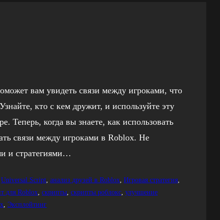
оможет вам увидеть связи между игроками, что
знайте, кто с кем дружит, и используйте эту
е. Теперь, когда вы знаете, как использовать
ать связи между игроками в Roblox. Не
ми и стратегиями…
 
Universal Script
, 
анализ друзей в Roblox
, 
Игровая стратегия
, 
т для Roblox
, 
скрипты
, 
скрипты роблокс
, 
улучшение
ox
, 
Эксплойтинг